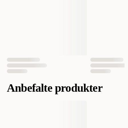
Høyde
13 cm
Måle
25 cm
Vekt
500 gram
Antall i pakken
1 st
EAN nummer
4011905413457
Anbefalte produkter