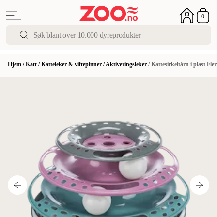
0
Hjem
/
Katt
/
Katteleker & viftepinner
/
Aktiveringsleker
/
Kattesirkeltårn i plast Fle