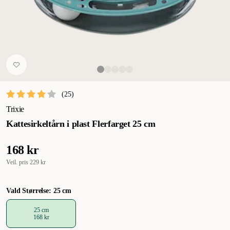
(
25
)
Trixie
Kattesirkeltårn i plast Flerfarget 25 cm
168 kr
Veil. pris
229 kr
Vald Størrelse: 25 cm
25 cm
168 kr