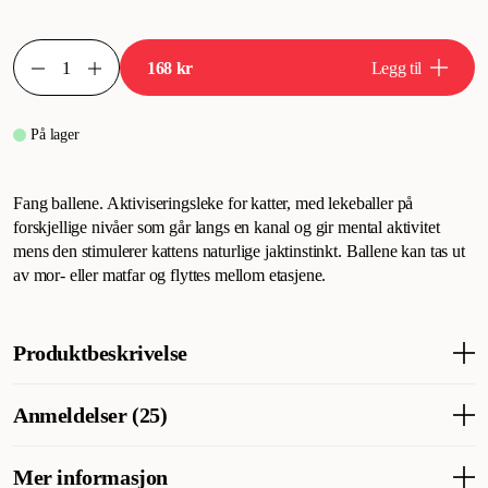
168 kr
Legg til
På lager
Fang ballene. Aktiviseringsleke for katter, med lekeballer på
forskjellige nivåer som går langs en kanal og gir mental aktivitet
mens den stimulerer kattens naturlige jaktinstinkt. Ballene kan tas ut
av mor- eller matfar og flyttes mellom etasjene.
Produktbeskrivelse
Fang ballene. Aktivitetsleke for katter med lekeballer på ulike
Anmeldelser (25)
nivåer som løper langs en kanal og gir mental aktivitet samtidig
som kattens naturlige jaktinstinkt stimuleres. Ballene kan plukkes
ut av mamma eller pappa og flyttes mellom nivåene.
Mer informasjon
Hva synes andre kunder