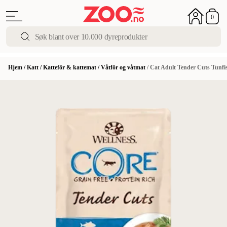
0
Hjem
/
Katt
/
Kattefôr & kattemat
/
Våtfôr og våtmat
/
Cat Adult Tender Cuts Tunfi