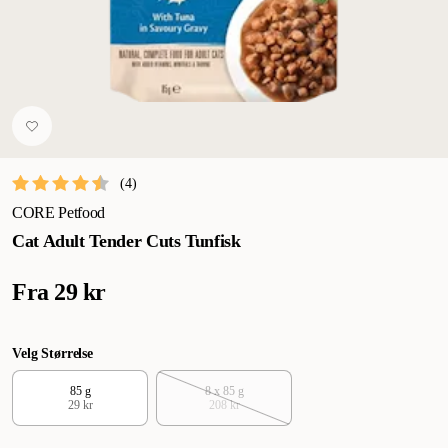
(
4
)
CORE Petfood
Cat Adult Tender Cuts Tunfisk
Fra
29 kr
Velg Størrelse
85 g
8 x 85 g
29 kr
208 kr