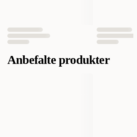
EAN nummer
076344116622
Anbefalte produkter