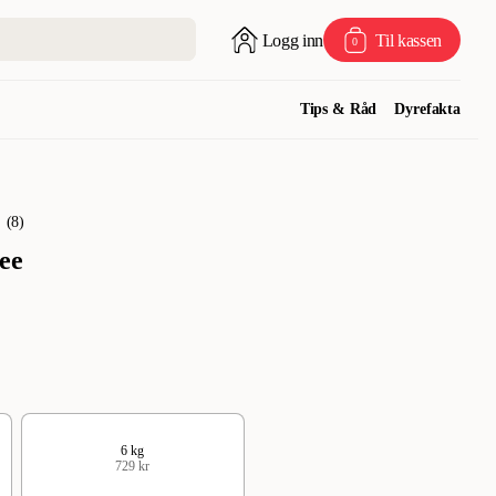
Logg inn
Til kassen
0
Tips & Råd
Dyrefakta
(
8
)
ee
6 kg
729 kr