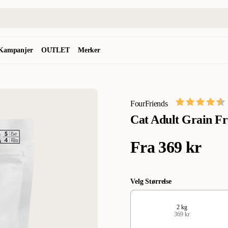
Kampanjer
OUTLET
Merker
FourFriends
Cat Adult Grain Fr
Fra
369 kr
Velg Størrelse
2 kg
369 kr