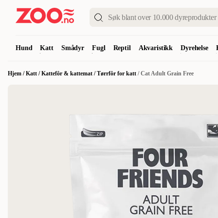
Hund
Katt
Smådyr
Fugl
Reptil
Akvaristikk
Dyrehelse
Hjem
/
Katt
/
Kattefôr & kattemat
/
Tørrfôr for katt
/
Cat Adult Grain Free