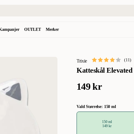
Kampanjer
OUTLET
Merker
(
11
)
Trixie
Katteskål Elevate
149 kr
Vald Størrelse: 150 ml
150 ml
149 kr