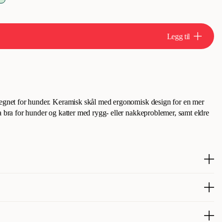
Legg til
 egnet for hunder. Keramisk skål med ergonomisk design for en mer
a bra for hunder og katter med rygg- eller nakkeproblemer, samt eldre
i keramikk, formet som et kattehode, for katter. Keramikkskålen er
mat og vann. Keramikken er lett å holde ren.