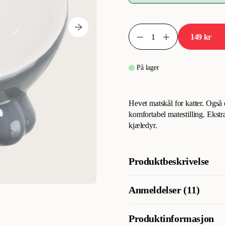
149 kr
På lager
Hevet matskål for katter. Også
komfortabel matestilling. Ekstr
kjæledyr.
Produktbeskrivelse
Ergonomisk utformet katteskål 
Anmeldelser (11)
forhøyet og egner seg til både 
Skålene selges i ulike farger.
Produktinformasjon
Hva synes andre kunder