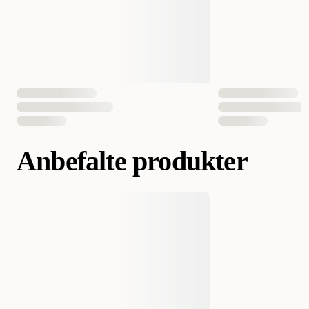
EAN nummer
052742043258
052742043234
052742043265
Anbefalte produkter