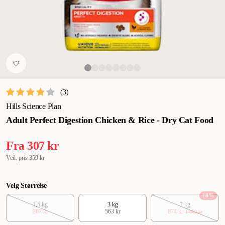
(
3
)
Hills Science Plan
Adult Perfect Digestion Chicken & Rice - Dry Cat Food
Fra
307 kr
Veil. pris
359 kr
Velg Størrelse
18
%
1,5 kg
3 kg
7 kg
307 kr
563 kr
874 kr
1 062 kr