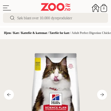
0
Hjem
/
Katt
/
Kattefôr & kattemat
/
Tørrfôr for katt
/
Adult Perfect Digestion Chick