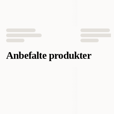
Antall i pakken
30 st
EAN nummer
3182550888738
3182550888745
Anbefalte produkter