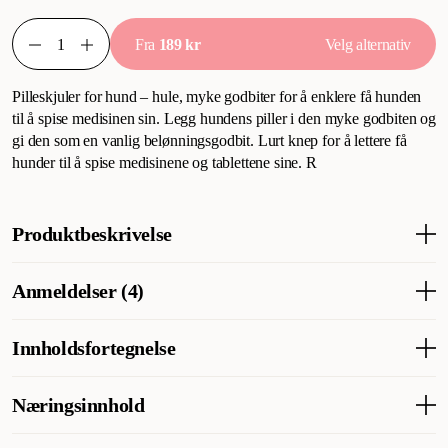
Fra
189 kr
Velg alternativ
Pilleskjuler for hund – hule, myke godbiter for å enklere få hunden
til å spise medisinen sin. Legg hundens piller i den myke godbiten og
gi den som en vanlig belønningsgodbit. Lurt knep for å lettere få
hunder til å spise medisinene og tablettene sine. R
Produktbeskrivelse
Tablettgjemmested for hunder - Hul, myk godbit som gjør det
Anmeldelser (4)
lettere for hunden din å spise medisinen sin. Legg hundens piller i
den myke godbiten og gi som vanlig belønning. Smart triks som
gjør det lettere for hunden å spise medisinene og tablettene sine.
Innholdsfortegnelse
Hva synes andre kunder
Royal Canin Pill Assist Dog
Pill Assist gjør det enkelt å gi hunden medisinen sin – den myke
Glyserin, hvetemel, dehydrert kyllingprotein, palmeolje,
Næringsinnhold
konsistensen gjør det lett å forme godbitene rundt tabletter, og
hvetegluten, glukosesirup, hydrolysert kyllingprotein,
hunden sluker dem villig. Flere kunder fremhever at produktet
fruktooligosakkarider.
Analytiske bestanddeler