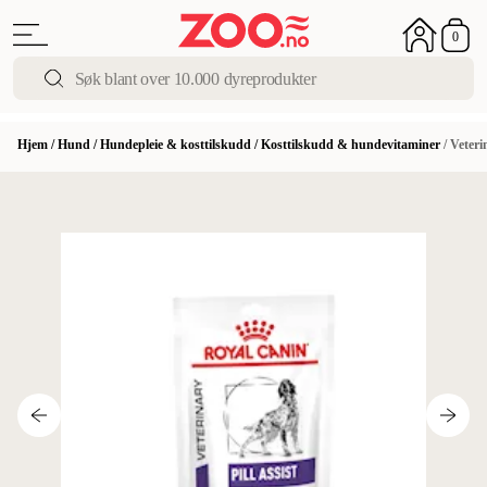
0
Hjem
/
Hund
/
Hundepleie & kosttilskudd
/
Kosttilskudd & hundevitaminer
/
Veterin