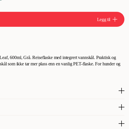
Legg til
eaf, 600ml, Grå. Reiseflaske med integrert vannskål. Praktisk og
 skål som ikke tar mer plass enn en vanlig PET-flaske. For hunder og
r strålende tilbakemeldinger fra kundene, som roser den for god
n design. De fleste er svært fornøyde og mener den fungerer
vannskål for hunder, katter og smådyr.