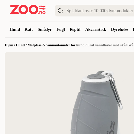
Hund
Katt
Smådyr
Fugl
Reptil
Akvaristikk
Dyrehelse
Hjem
/
Hund
/
Matplass & vannautomater for hund
/
Leaf vannflaske med skål Grå