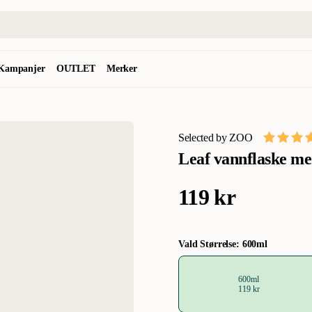
Kampanjer
OUTLET
Merker
Selected by ZOO
Leaf vannflaske me
119 kr
Vald Størrelse: 600ml
600ml
119 kr