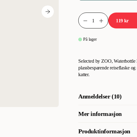
119 kr
På lager
Selected by ZOO, Waterbottle L
plassbesparende reiseflaske og
katter.
Anmeldelser (10)
Mer informasjon
Hva synes andre kunder
Vannflasken Leaf med skål få
Bruksanvisning
Produktinformasjon
holdbarhet, enkel bruk og pe
Vannflaske med sammenleggbar 