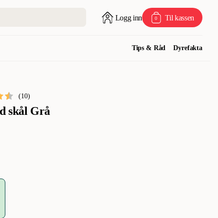
Logg inn
Til kassen
0
Tips & Råd
Dyrefakta
(
10
)
d skål Grå