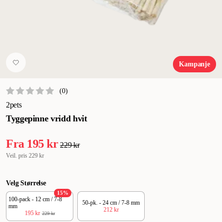
Kampanje
(
0
)
2pets
Tyggepinne vridd hvit
Fra
195 kr
229 kr
Veil. pris
229 kr
Velg Størrelse
15
%
100-pack - 12 cm / 7-8
50-pk. - 24 cm / 7-8 mm
mm
212 kr
195 kr
229 kr