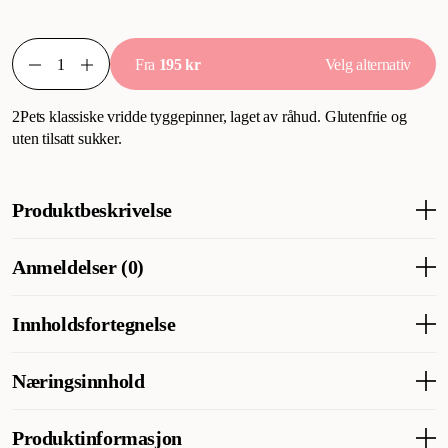
Fra
195 kr
Velg alternativ
2Pets klassiske vridde tyggepinner, laget av råhud. Glutenfrie og
uten tilsatt sukker.
Produktbeskrivelse
2pets tyggepinner hvit, 100-pakning.
Anmeldelser (0)
2Pets klassiske vridde tyggepinner, laget av råhud.
Glutenfri og uten tilsatt sukker.
Innholdsfortegnelse
Størrelse: 12 cm/ 7-8 mm
100% råhud.
Næringsinnhold
Analytiske bestanddeler
Produktinformasjon