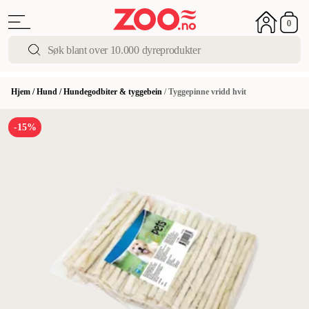
0
Hjem
/
Hund
/
Hundegodbiter & tyggebein
/
Tyggepinne vridd hvit
-15%