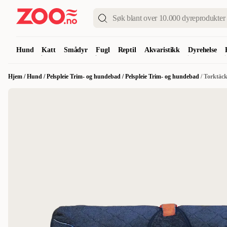
Hund
Katt
Smådyr
Fugl
Reptil
Akvaristikk
Dyrehelse
Hjem
/
Hund
/
Pelspleie Trim- og hundebad
/
Pelspleie Trim- og hundebad
/
Torktäck