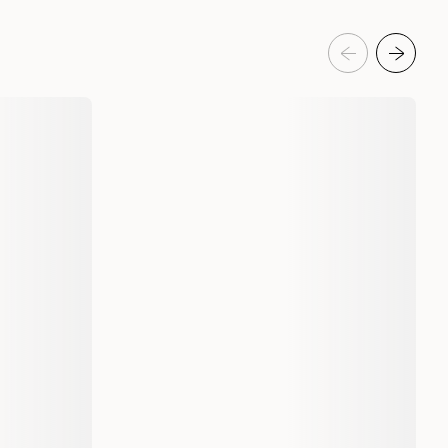
Pelspleie Trim- og hundebad
Pelspleie Trim- og hundebad
Hund
Hundeklær & potesokker
Hundedekken & regndekken
Siccaro
S1006 BG
S1007 BG
S1010 BG
30 cm
40 cm
70 cm
1 st
5712033003693
5712033003716
5712033003761