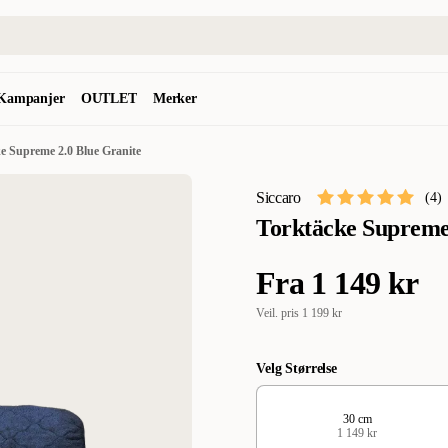
Kampanjer
OUTLET
Merker
e Supreme 2.0 Blue Granite
Siccaro
(
4
)
Torktäcke Supreme
Fra
1 149 kr
Veil. pris
1 199 kr
Velg Størrelse
30 cm
1 149 kr