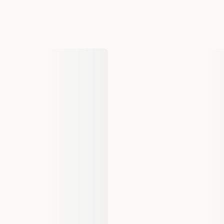
Hund
Kategori
Varemerke
Produsentens artikkelnummer
Størrelse
Antall i pakken
EAN nummer