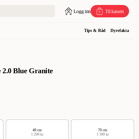
Logg inn
Til kassen
0
Tips & Råd
Dyrefakta
 2.0 Blue Granite
40 cm
70 cm
1 299 kr
1 599 kr