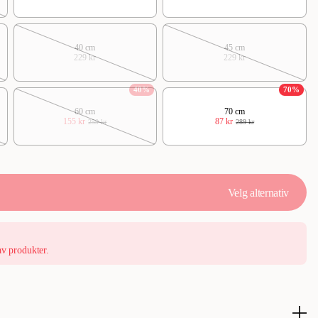
40 cm
45 cm
229 kr
229 kr
40
%
70
%
60 cm
70 cm
155 kr
87 kr
259 kr
289 kr
Velg alternativ
av produkter.