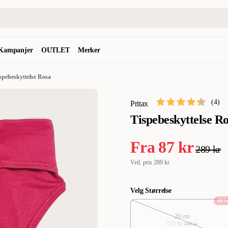
Kampanjer
OUTLET
Merker
spebeskyttelse Rosa
(
4
)
Pritax
Tispebeskyttelse R
Fra
87 kr
289 kr
Veil. pris
289 kr
Velg Størrelse
40
20 cm
113 kr
189 kr