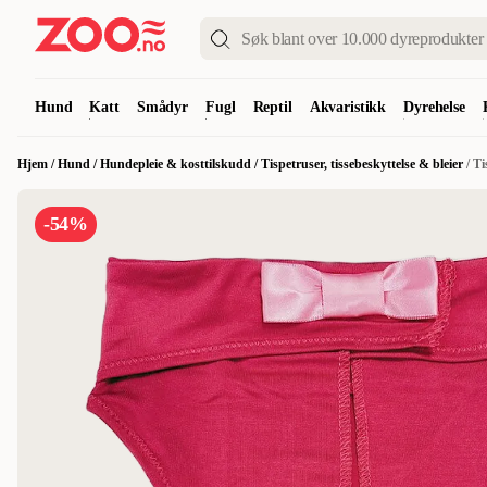
Hund
Katt
Smådyr
Fugl
Reptil
Akvaristikk
Dyrehelse
Hjem
/
Hund
/
Hundepleie & kosttilskudd
/
Tispetruser, tissebeskyttelse & bleier
/
Ti
-54%