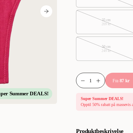
35 cm
209 kr
50 cm
249 kr
Fra
87 kr
uper Summer DEALS!
Super Summer DEALS!
Opptil 50% rabatt på massevis 
Produktbeskrivelse