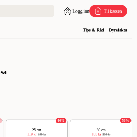
Logg inn
Til kassen
0
Tips & Råd
Dyrefakta
osa
%
40
%
50
%
25 cm
30 cm
119 kr
105 kr
199 kr
209 kr