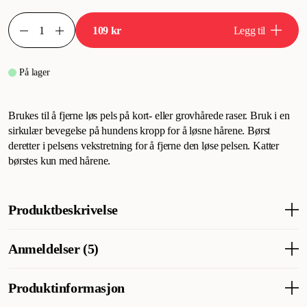
109 kr
Legg til
På lager
Brukes til å fjerne løs pels på kort- eller grovhårede raser. Bruk i en
sirkulær bevegelse på hundens kropp for å løsne hårene. Børst
deretter i pelsens vekstretning for å fjerne den løse pelsen. Katter
børstes kun med hårene.
Produktbeskrivelse
Brukes til å fjerne løs pels på kort- eller ruhårede raser. Børst med
Anmeldelser (5)
sirkelbevegelser på hundens kropp for å løsne pelsen. Børst
deretter i pelsens vekstretning for å fjerne løs pels. Katter børstes
kun for hånd.
Produktinformasjon
Hva synes andre kunder