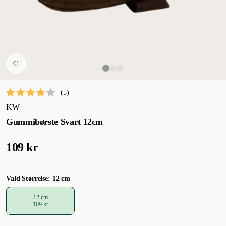
(
5
)
KW
Gummibørste Svart 12cm
109 kr
Vald Størrelse: 12 cm
12 cm
109 kr