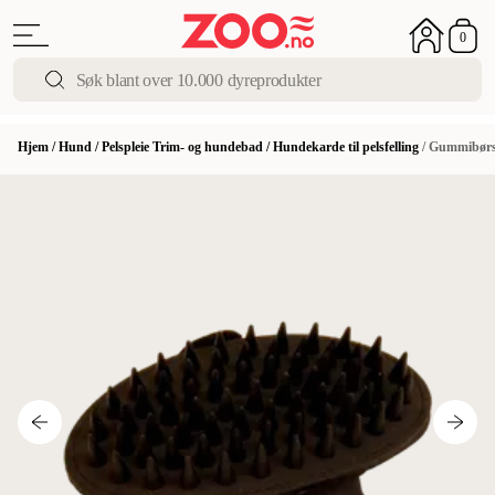
0
Hjem
/
Hund
/
Pelspleie Trim- og hundebad
/
Hundekarde til pelsfelling
/
Gummibørst