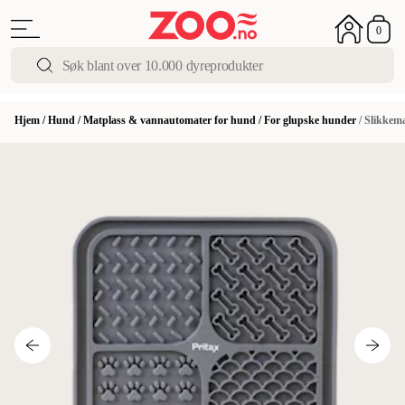
0
Hjem
/
Hund
/
Matplass & vannautomater for hund
/
For glupske hunder
/
Slikkema