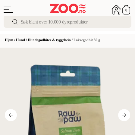
0
Hjem
/
Hund
/
Hundegodbiter & tyggebein
/
Laksegodbit 50 g