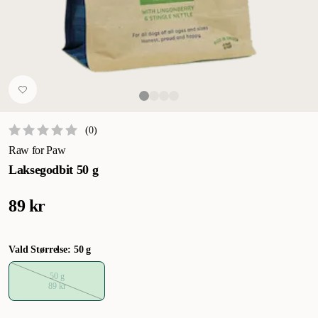
(
0
)
Raw for Paw
Laksegodbit 50 g
89 kr
Vald Størrelse: 50 g
50 g
89 kr