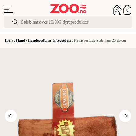
0
Hjem
/
Hund
/
Hundegodbiter & tyggebein
/
Retrievertugg Stekt lam 23-25 cm