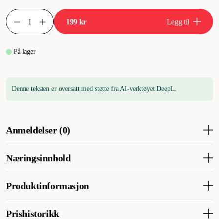
199 kr
Legg til
På lager
Denne teksten er oversatt med støtte fra AI-verktøyet DeepL.
Anmeldelser (0)
Næringsinnhold
Analytiske bestanddeler
Produktinformasjon
Råprotein: 89 % Råfett: 2,5 % Råfiber: 1,5 % Råaske: 1 %
Fuktighetsinnhold 6
Artikkelnummer
300005148
Prishistorikk