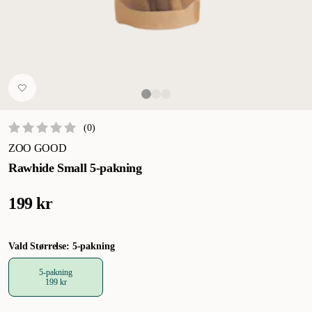
(
0
)
ZOO GOOD
Rawhide Small 5-pakning
199 kr
Vald Størrelse: 5-pakning
5-pakning
199 kr