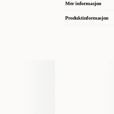
Mer informasjon
Råprotein ≥ 55 %, råfett ≤ 4 %
Förvaringsinformation
Produktinformasjon
Oppbevares mørkt og kjølig i or
Artikkelnummer
Kategori
Hund
Varemerke
Produsentens artikkelnummer
Størrelse
EAN nummer