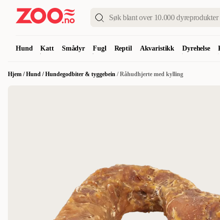
Hund
Katt
Smådyr
Fugl
Reptil
Akvaristikk
Dyrehelse
Hjem
/
Hund
/
Hundegodbiter & tyggebein
/
Råhudhjerte med kylling