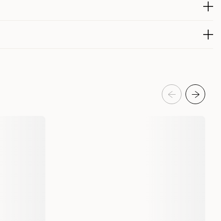
, råfiber ≤ 3 %, råaske ≤ 4 %, vann ≤ 18 %.
iginalemballasjen. Forsegl pakken på nytt etter åpning.
300011077
300011077-15
300011076
300011076-25
Hundegodbiter & tyggebein
Hund
Valp
Tyggebein til valper
My favourite DOG
52672
300011077-15
52665
300011076-25
14 cm - 140 g
15-pack
7 cm - 70 g
25-pack
7350144452672
7350144452665