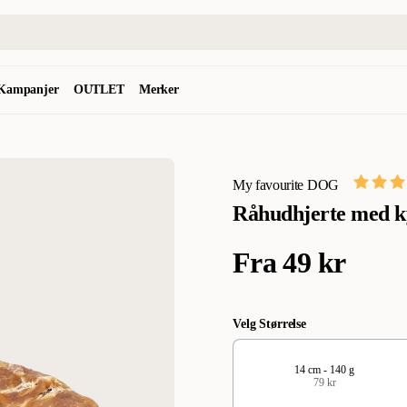
Kampanjer
OUTLET
Merker
My favourite DOG
Råhudhjerte med k
Fra
49 kr
Velg Størrelse
14 cm - 140 g
79 kr