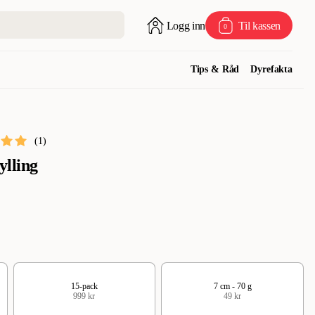
Logg inn
Til kassen
0
Tips & Råd
Dyrefakta
(
1
)
ylling
15-pack
7 cm - 70 g
999 kr
49 kr