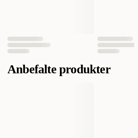
Helsetilstand
Allergi
EAN nummer
7330002051032
Anbefalte produkter