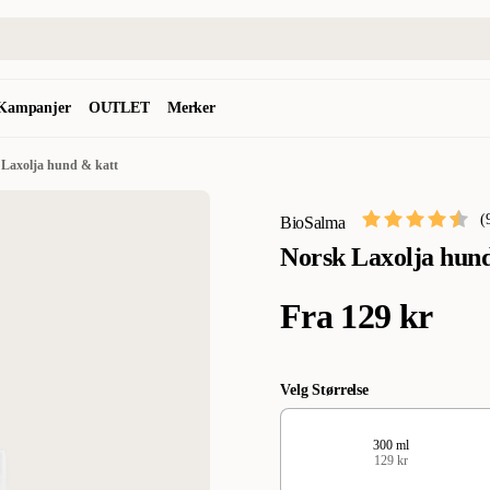
Kampanjer
OUTLET
Merker
 Laxolja hund & katt
(
BioSalma
Norsk Laxolja hund
Fra
129 kr
Velg Størrelse
300 ml
129 kr