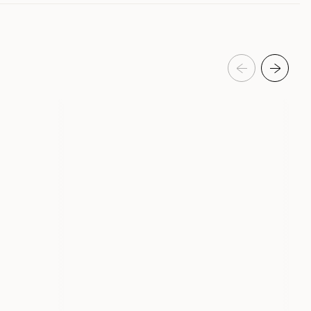
eldelser
216186001
216186002
Hundepleie & kosttilskudd
Kosttilskudd & hundevitaminer
Katt
Kattepleie & kosttilskudd
Kosttilskudd og vitaminer for katt
BioSalma
7103
7104
300 ml
1000 ml
330 gram
1030 gram
300 ml
1000 ml