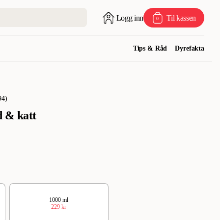
Logg inn
Til kassen
0
Tips & Råd
Dyrefakta
94
)
 & katt
1000 ml
229 kr