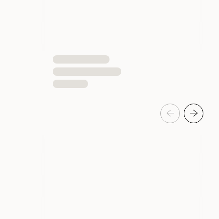
7350004661961
7350004661978