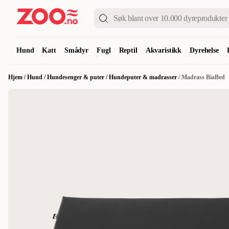
Hund
Katt
Smådyr
Fugl
Reptil
Akvaristikk
Dyrehelse
Hjem
/
Hund
/
Hundesenger & puter
/
Hundeputer & madrasser
/
Madrass BiaBed