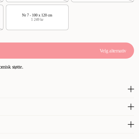
Nr 7 - 100 x 120 cm
1 249 kr
Velg alternativ
misk støtte.
rodusert hundemadrass som er spesialdesignet for å gi optimal
olyeterskum for maksimal komfort og avlastning.
 svart kunstskinn av høy kvalitet. Alle materialer er sertifisert med
olde, og kunstskinnet hindrer lopper, insekter og annet smuss i å feste
s som kundene elsker for den enkle rengjøringen – bare tørk av