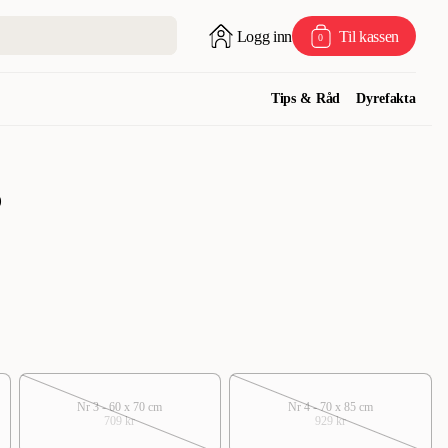
Logg inn
Til kassen
0
Tips & Råd
Dyrefakta
)
Nr 3 - 60 x 70 cm
Nr 4 - 70 x 85 cm
709 kr
929 kr