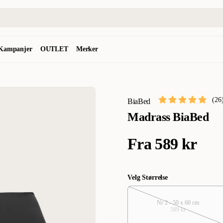
Kampanjer
OUTLET
Merker
(
26
BiaBed
Madrass BiaBed
Fra
589 kr
Velg Størrelse
Nr 2 - 50 x 60 cm
589 kr