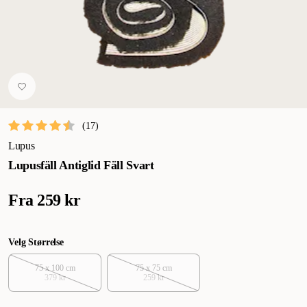
(
17
)
Lupus
Lupusfäll Antiglid Fäll Svart
Fra
259 kr
Velg Størrelse
75 x 100 cm
75 x 75 cm
379 kr
259 kr