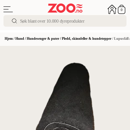
0
Hjem
/
Hund
/
Hundesenger & puter
/
Pledd, skinnfeller & hundetepper
/
Lupusfäll 