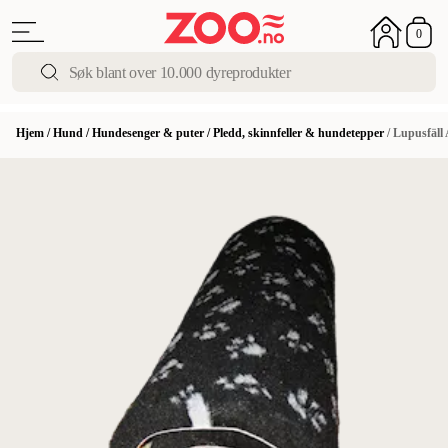
0
Hjem
/
Hund
/
Hundesenger & puter
/
Pledd, skinnfeller & hundetepper
/
Lupusfäll 