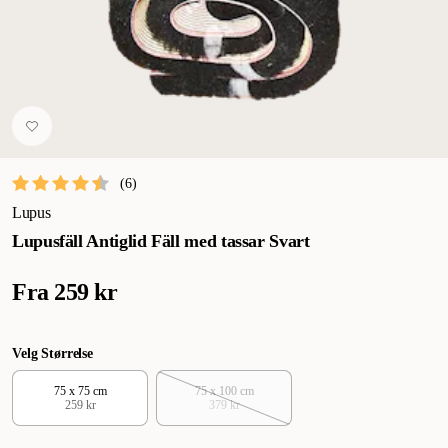
(
6
)
Lupus
Lupusfäll Antiglid Fäll med tassar Svart
Fra
259 kr
Velg Størrelse
75 x 75 cm
75 x 100 cm
259 kr
379 kr