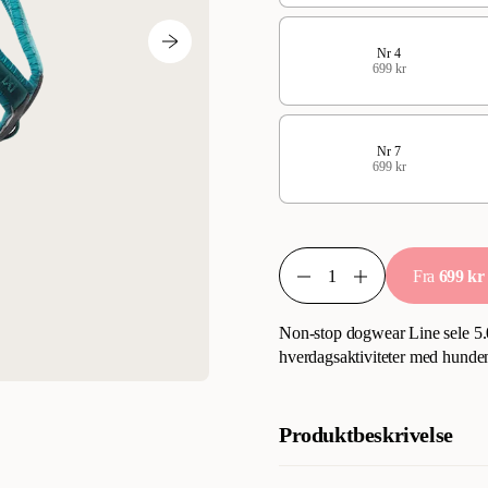
Nr 4
699 kr
Nr 7
699 kr
Fra
699 kr
Non-stop dogwear Line sele 5.0 
hverdagsaktiviteter med hunden
Produktbeskrivelse
Non-stop dogwear Line harness 5