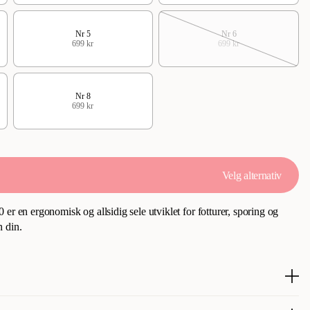
Nr 5
Nr 6
699 kr
699 kr
Nr 8
699 kr
Velg alternativ
er en ergonomisk og allsidig sele utviklet for fotturer, sporing og
 din.
.0 er en ergonomisk og allsidig sele utviklet for fotturer, sporing og