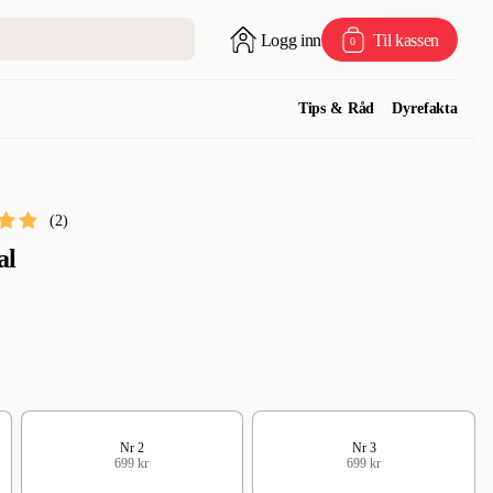
Logg inn
Til kassen
0
Tips & Råd
Dyrefakta
(
2
)
al
Nr 2
Nr 3
699 kr
699 kr