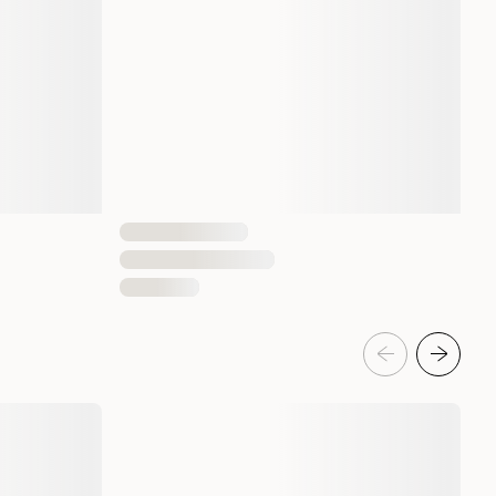
1 st
liten
liten, Mellom
Mellom, stor