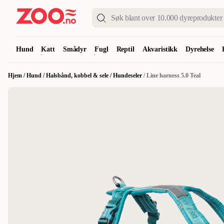
Hund
Katt
Smådyr
Fugl
Reptil
Akvaristikk
Dyrehelse
Hjem
/
Hund
/
Halsbånd, kobbel & sele
/
Hundeseler
/
Line harness 5.0 Teal