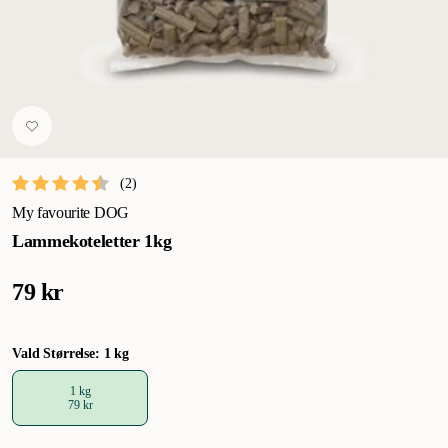
(
2
)
My favourite DOG
Lammekoteletter 1kg
79 kr
Vald Størrelse: 1 kg
1 kg
79 kr