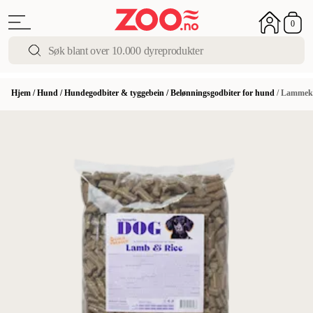
0
Hjem
/
Hund
/
Hundegodbiter & tyggebein
/
Belønningsgodbiter for hund
/
Lammekot