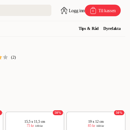
Logg inn
Til kassen
0
Tips & Råd
Dyrefakta
(
2
)
%
50
%
50
%
15,5 x 11,5 cm
19 x 12 cm
75 kr
85 kr
149 kr
169 kr