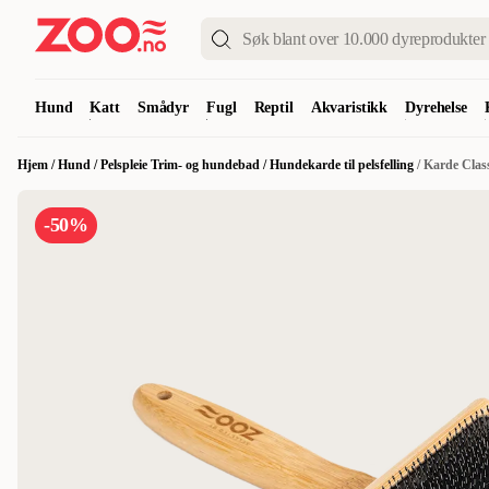
Hund
Katt
Smådyr
Fugl
Reptil
Akvaristikk
Dyrehelse
Hjem
/
Hund
/
Pelspleie Trim- og hundebad
/
Hundekarde til pelsfelling
/
Karde Clas
-50%