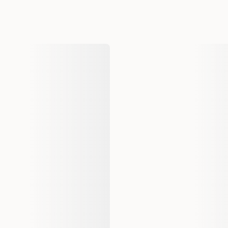
Denne karden er ideell for bå
Hu
pelsen sunn og skinnende.
Kategori
P
Pelsp
Varemerke
Produsentens artikkelnummer
Størrelse
EAN nummer