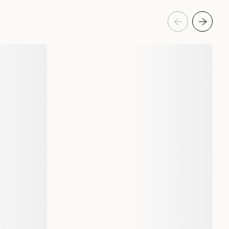
de hunder og katter med middels til lang pels, og bidrar til å holde
nd
Pelspleie Trim- og hundebad
Hundekarde til pelsfelling
Katt
elspleie Trim- og kattebad
Kattebørster, pels- og hårbørster
Smådyr
leie og klopleie
Smådyrkarder
Hund
Valp
Katt
Kattunge
Selected by ZOO
20298
20299
20300
14 x 7 cm
15,5 x 11,5 cm
19 x 12 cm
7332629202989
7332629202996
7332629203009