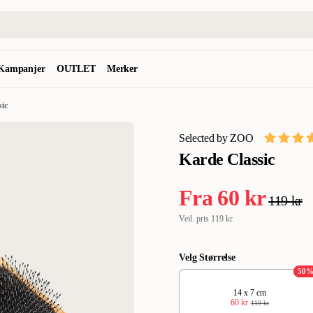
Kampanjer
OUTLET
Merker
sic
Selected by ZOO
Karde Classic
Fra
60 kr
119 kr
Veil. pris
119 kr
Velg Størrelse
50
14 x 7 cm
60 kr
119 kr