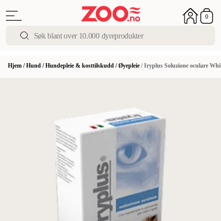
0
Hjem
/
Hund
/
Hundepleie & kosttilskudd
/
Øyepleie
/
Iryplus Soluzione oculare Whi