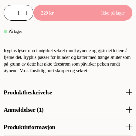
229 kr
Ikke på lager
På lager
Iryplus løser opp inntørket sekret rundt øynene og gjør det lettere å
fjerne det. Iryplus passer for hunder og katter med trange snuter som
på grunn av dette har økte tårestrøm som påvirker pelsen rundt
øynene. Vask forsiktig bort skorper og sekret.
Produktbeskrivelse
Iryplus løser opp inntørket sekret rundt øynene og gjør det lettere
Anmeldelser (1)
å fjerne det. Iryplus passer for hunder og katter med trange snuter
som på grunn av dette har økte tårestrøm som påvirker pelsen
rundt øynene. Vask forsiktig bort skorper og sekret.
Produktinformasjon