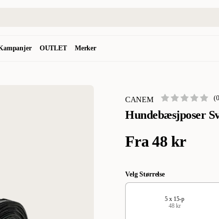
Kampanjer
OUTLET
Merker
(
CANEM
Hundebæsjposer Sv
Fra
48 kr
Velg Størrelse
5 x 15-p
48 kr