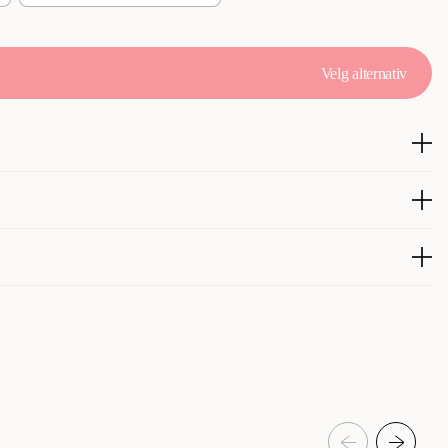
Velg alternativ
iske poser for enkel og hygienisk oppsamling på tur.
ere.
300019083
300019082
eposer & hundeposeholdere
Hund
Hundeposer & hundeposeholdere
CANEM