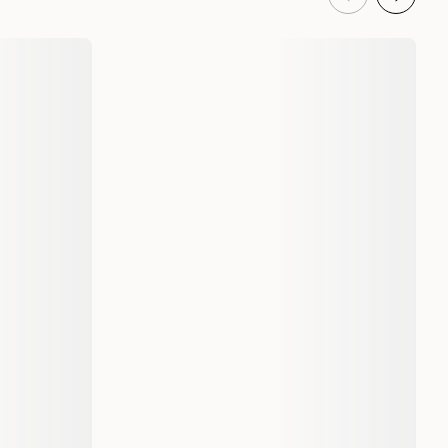
15352
15351
5 x 15-p
10 x 15-p
7090049329197
7090049329180