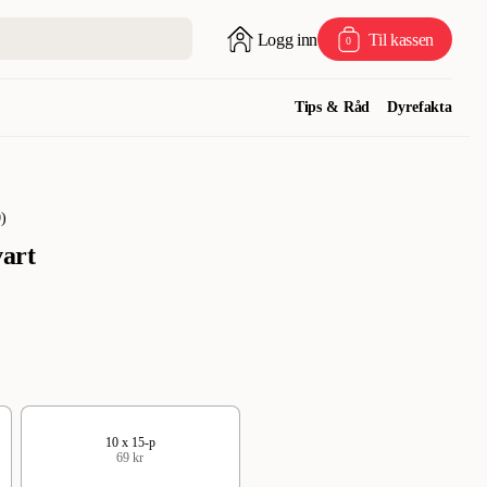
Logg inn
Til kassen
0
Tips & Råd
Dyrefakta
0
)
art
10 x 15-p
69 kr