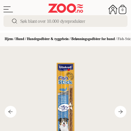
0
Hjem
/
Hund
/
Hundegodbiter & tyggebein
/
Belønningsgodbiter for hund
/
Fish-Sti