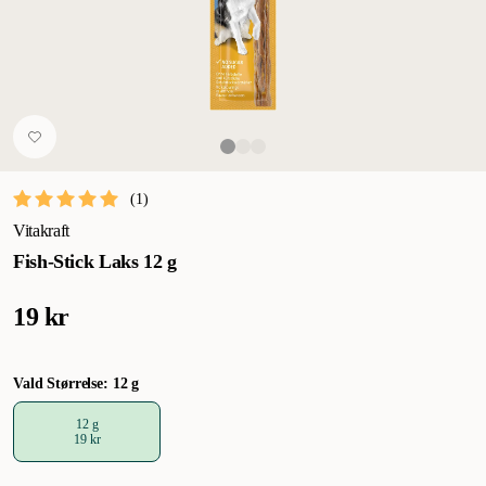
(
1
)
Vitakraft
Fish-Stick Laks 12 g
19 kr
Vald Størrelse: 12 g
12 g
19 kr