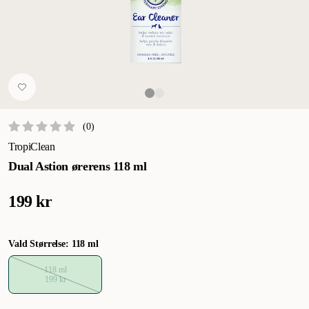
(
0
)
TropiClean
Dual Astion ørerens 118 ml
199 kr
Vald Størrelse: 118 ml
118 ml
199 kr