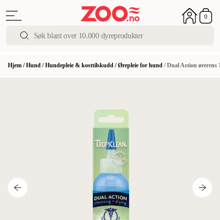
0
Hjem
/
Hund
/
Hundepleie & kosttilskudd
/
Ørepleie for hund
/
Dual Astion ørerens 