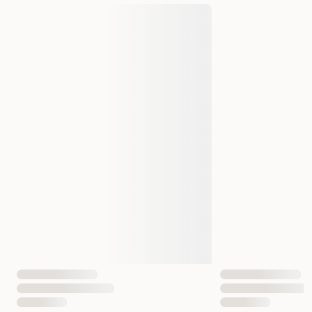
Varemerke
Hunter
Produsentens artikkelnummer
HU 47563
HU 47564
HU 47566
Størrelse
Small/Medium
Medium/Large
4016739475633
4016739475640
EAN nummer
4016739475664
Hundens Størrelse
liten, Mellom
Mellom
stor