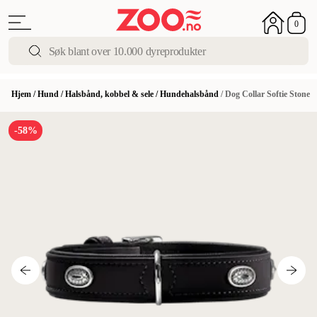
0
Hjem
/
Hund
/
Halsbånd, kobbel & sele
/
Hundehalsbånd
/
Dog Collar Softie Stone
-58%