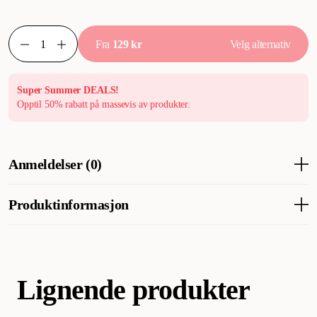
Fra
129 kr
Velg alternativ
Super Summer DEALS!
Opptil 50% rabatt på massevis av produkter.
Anmeldelser (0)
Produktinformasjon
Artikkelnummer
223355001
223355002
223355004
Lignende produkter
Kategori
Hund
Halsbånd, kobbel & sele
Hundehalsbånd