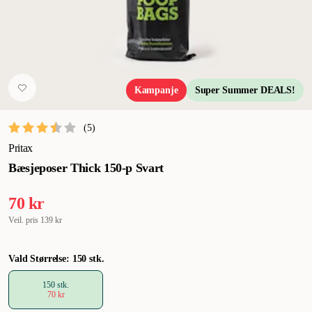
Kampanje
Super Summer DEALS!
(
5
)
Pritax
Bæsjeposer Thick 150-p Svart
70 kr
Veil. pris
139 kr
Vald Størrelse: 150 stk.
150 stk.
70 kr