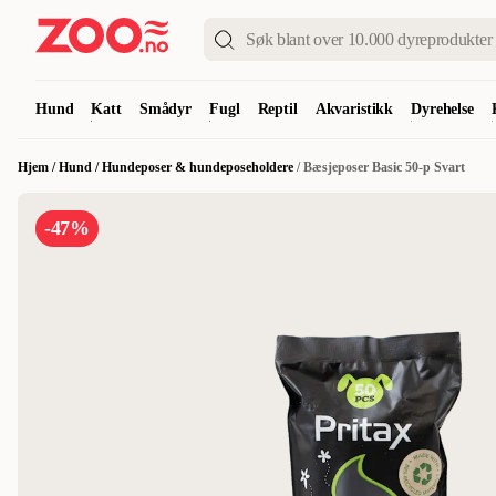
Hund
Katt
Smådyr
Fugl
Reptil
Akvaristikk
Dyrehelse
Hjem
/
Hund
/
Hundeposer & hundeposeholdere
/
Bæsjeposer Basic 50-p Svart
-47%