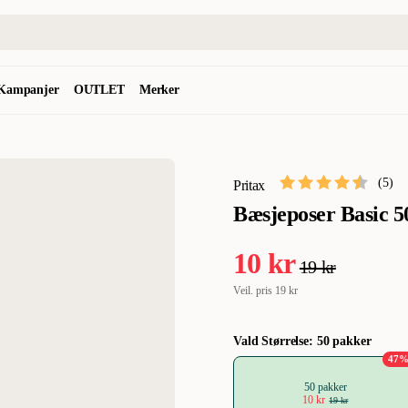
Kampanjer
OUTLET
Merker
(
5
)
Pritax
Bæsjeposer Basic 5
10 kr
19 kr
Veil. pris
19 kr
Vald Størrelse: 50 pakker
47
50 pakker
10 kr
19 kr