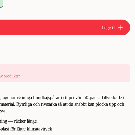
Legg til
av produkter.
a, ogenomskinliga hundbajspåsar i ett prisvärt 50-pack. Tillverkade i
terial. Rymliga och rivstarka så att du snabbt kan plocka upp och
nsyn.
kning — räcker länge
ast för lägre klimatavtryck