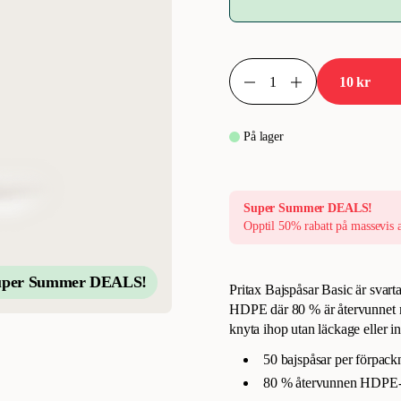
10 kr
På lager
Super Summer DEALS!
Opptil 50% rabatt på massevis 
uper Summer DEALS!
Pritax Bajspåsar Basic är svart
HDPE där 80 % är återvunnet ma
knyta ihop utan läckage eller i
50 bajspåsar per förpac
80 % återvunnen HDPE-pl