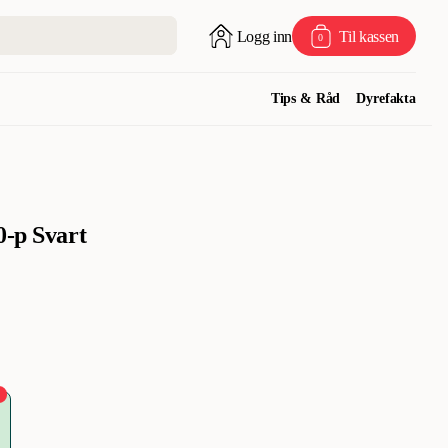
Logg inn
Til kassen
0
Tips & Råd
Dyrefakta
0-p Svart
%