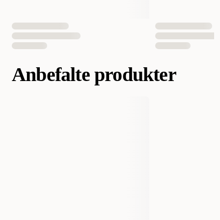
EAN nummer
7350022449015
7350022453784
Anbefalte produkter