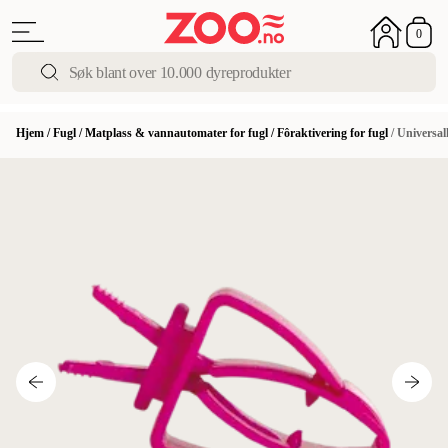
0
Hjem
/
Fugl
/
Matplass & vannautomater for fugl
/
Fôraktivering for fugl
/
Universal