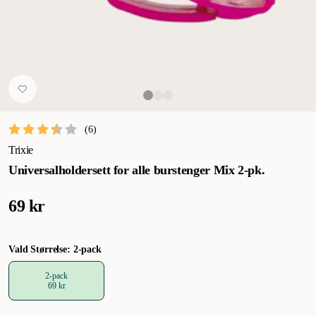
(
6
)
Trixie
Universalholdersett for alle burstenger Mix 2-pk.
69 kr
Vald Størrelse: 2-pack
2-pack
69 kr