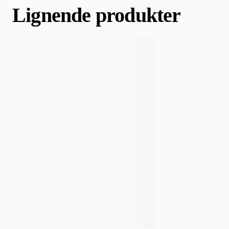
Lignende produkter
Varemerke
Trixie
Produsentens artikkelnummer
6091
Størrelse
2-pack
Vekt
50 gram
Antall i pakken
2 st
EAN nummer
4011905060910