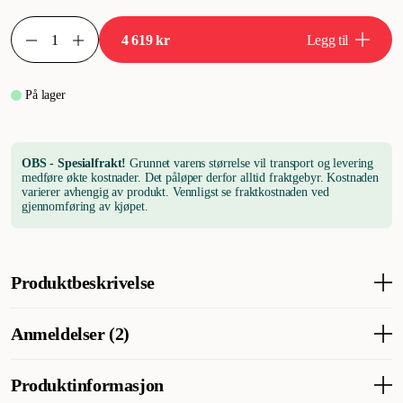
4 619 kr
Legg til
På lager
OBS - Spesialfrakt!
Grunnet varens størrelse vil transport og levering
medføre økte kostnader. Det påløper derfor alltid fraktgebyr. Kostnaden
varierer avhengig av produkt. Vennligst se fraktkostnaden ved
gjennomføring av kjøpet.
Produktbeskrivelse
Tasmania 120 er et ekstra stort fuglebur med et avtakbart
Anmeldelser (2)
skillegitter som gjør det mulig å lage 2 separate bur eller 1 stort
bur. Tasmania 120 er utstyrt med 8 sittepinner i tre og 4 matskåler
i rustfritt stål. Forsiden av buret har 2 store dører med et sikkert
Produktinformasjon
låsesystem i rustfritt stål for ekstra sikkerhet. De ekstra små