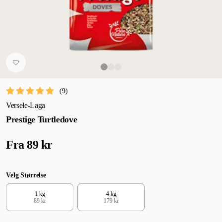
(
9
)
Versele-Laga
Prestige Turtledove
Fra
89 kr
Velg Størrelse
1 kg
4 kg
89 kr
179 kr