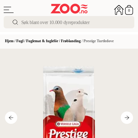
0
Hjem
/
Fugl
/
Fuglemat & fuglefôr
/
Frøblanding
/
Prestige Turtledove