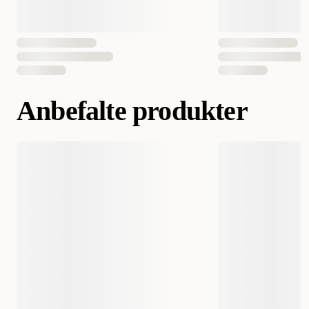
EAN nummer
5410340115053
5410340115060
Anbefalte produkter