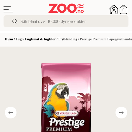
0
Hjem
/
Fugl
/
Fuglemat & fuglefôr
/
Frøblanding
/
Prestige Premium Papegøyeblandin