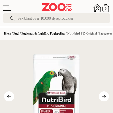
0
Hjem
/
Fugl
/
Fuglemat & fuglefôr
/
Fuglepellets
/
Nutribird P15 Original (Papegøye)