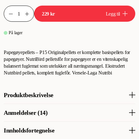
229 kr
Legg til
På lager
Papegøyepellets – P15 Originalpellets er komplette basispellets for
papegøyer. NutriBird pelletsfôr for papegøyer er en vitenskapelig
balansert fuglemat som utelukker all næringsmangel. Ekstrudert
Nutribird pellets, komplett fuglefôr. Versele-Laga Nutribi
Produktbeskrivelse
Parrot Pellets - P15 Original Pellets er et komplett basisfôr til
Anmeldelser (14)
papegøyer. NutriBird pelletsfôr til papegøyer er et vitenskapelig
balansert fuglefôr som utelukker alle næringsmangler. De
ekstruderte NutriBird-pelletsene er et komplett fuglefôr. Versele-
Innholdsfortegnelse
Hva synes andre kunder
Laga Nutribird P15 Original