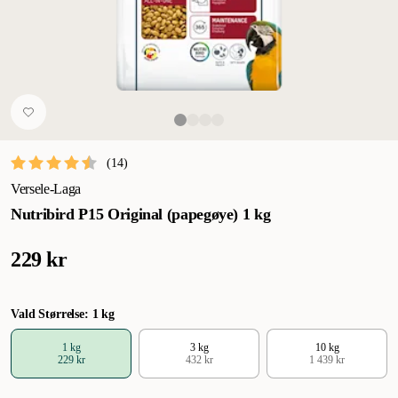
(
14
)
Versele-Laga
Nutribird P15 Original (papegøye) 1 kg
229 kr
Vald Størrelse: 1 kg
1 kg
3 kg
10 kg
229 kr
432 kr
1 439 kr