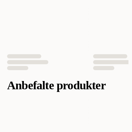
Aktivitetsnivå
Vanlig
Egnet for
Fugler
Fôrtype
Pellets
Smak
Spannmål
Vekt
1000 gram
Anbefalte produkter
Vegetarisk
Ja
Antall i pakken
1 st
EAN nummer
5410340221259