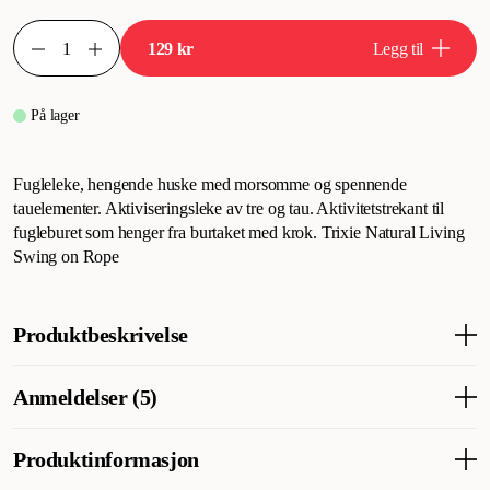
129 kr
Legg til
På lager
Fugleleke, hengende huske med morsomme og spennende
tauelementer. Aktiviseringsleke av tre og tau. Aktivitetstrekant til
fugleburet som henger fra burtaket med krok. Trixie Natural Living
Swing on Rope
Produktbeskrivelse
Hengende fugleleketøygynge med morsomme og spennende
Anmeldelser (5)
tauelementer. Aktiveringsleke laget av tre og tau.
Aktivitetstriangel til fugleburet som henger i burtaket med krok.
Trixie Natural Living Swing på tau.
Produktinformasjon
Hva synes andre kunder