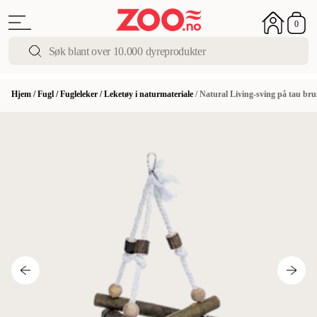
0
Hjem
/
Fugl
/
Fugleleker
/
Leketøy i naturmateriale
/
Natural Living-sving på tau bru