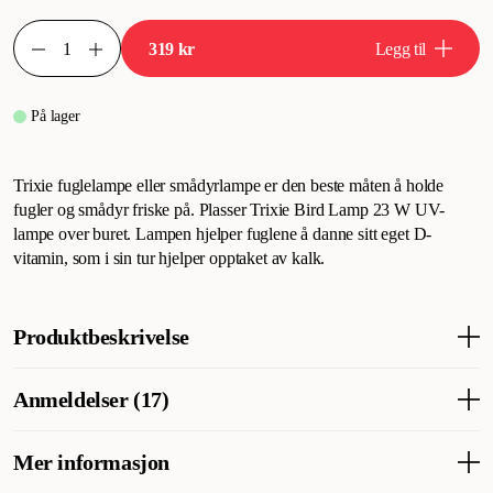
319 kr
Legg til
På lager
Trixie fuglelampe eller smådyrlampe er den beste måten å holde
fugler og smådyr friske på. Plasser Trixie Bird Lamp 23 W UV-
lampe over buret. Lampen hjelper fuglene å danne sitt eget D-
vitamin, som i sin tur hjelper opptaket av kalk.
Produktbeskrivelse
Trixie fuglelampe eller smådyrlampe er den beste måten å holde
Anmeldelser (17)
fugler og smådyr friske på. Når du plasserer Trixe Bird-Lamp 23
W UV-lampe over buret, hjelper lampen fuglene med å
produsere sitt eget D-vitamin, noe som igjen fremmer
Mer informasjon
Hva synes andre kunder
kalsiumopptaket.