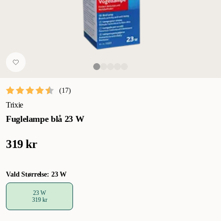
(
17
)
Trixie
Fuglelampe blå 23 W
319 kr
Vald Størrelse: 23 W
23 W
319 kr