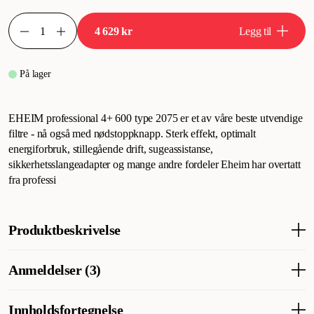
4 629 kr
Legg til
På lager
EHEIM professional 4+ 600 type 2075 er et av våre beste utvendige
filtre - nå også med nødstoppknapp. Sterk effekt, optimalt
energiforbruk, stillegående drift, sugeassistanse,
sikkerhetsslangeadapter og mange andre fordeler Eheim har overtatt
fra professi
Produktbeskrivelse
Ekstern akvariefilterpumpe fra Eheim som pumper 1250 liter i
Anmeldelser (3)
timen. Funksjonell og fleksibel pumpe for akvarier med
hurtigkoblinger. Et solid utvendig filter som kan håndtere et 600
liters akvarium. Eheim Professionel 4+ 600 (2075) akvariepumpe
Innholdsfortegnelse