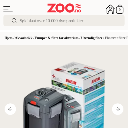
0
Hjem
/
Akvaristikk
/
Pumper & filtre for akvarium
/
Utvendig filter
/
Eksternt filter 