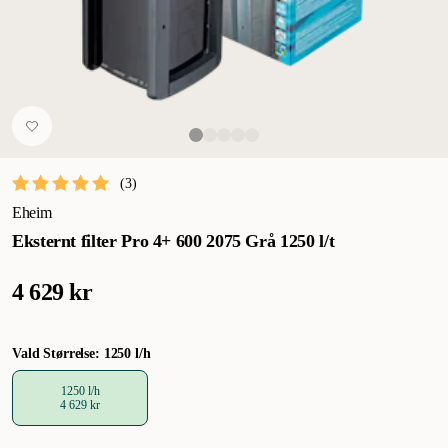
(
3
)
Eheim
Eksternt filter Pro 4+ 600 2075 Grå 1250 l/t
4 629 kr
Vald Størrelse: 1250 l/h
1250 l/h
4 629 kr