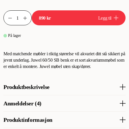
890 kr
Legg til
På lager
Med matchende møbler i riktig størrelse vil akvariet ditt stå sikkert på
jevnt underlag. Juwel 60/50 SB benk er et sort akvariumsmøbel som
er enkelt å montere. Juwel møbel uten skap/dører.
Produktbeskrivelse
Med et matchende møbel i riktig størrelse står akvariet ditt trygt
Anmeldelser (4)
og sikkert på fast grunn. Juwel 60/50 SB-benk er et svart
akvariemøbel som er enkelt å montere. Juwel-møbler uten
skap/dører.
Produktinformasjon
Hva synes andre kunder