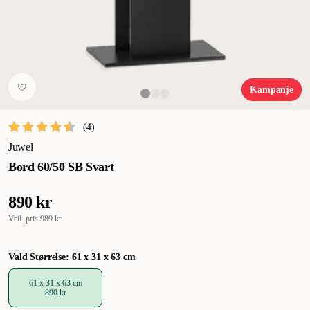
Kampanje
(
4
)
Juwel
Bord 60/50 SB Svart
890 kr
Veil. pris
989 kr
Vald Størrelse: 61 x 31 x 63 cm
61 x 31 x 63 cm
890 kr