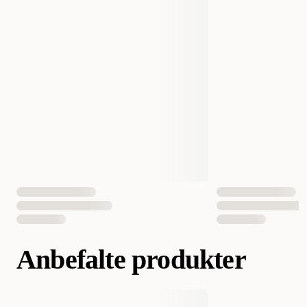
Vekt
25500 gram
Volum
125000 ml
Antall i pakken
1 st
EAN nummer
4022573014501
Anbefalte produkter