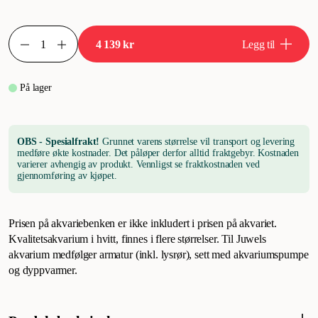
4 139 kr
Legg til
På lager
OBS - Spesialfrakt!
Grunnet varens størrelse vil transport og levering
medføre økte kostnader. Det påløper derfor alltid fraktgebyr. Kostnaden
varierer avhengig av produkt. Vennligst se fraktkostnaden ved
gjennomføring av kjøpet.
Prisen på akvariebenken er ikke inkludert i prisen på akvariet.
Kvalitetsakvarium i hvitt, finnes i flere størrelser. Til Juwels
akvarium medfølger armatur (inkl. lysrør), sett med akvariumspumpe
og dyppvarmer.