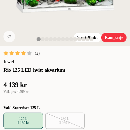
Spesialfrakt
Kampanje
(
2
)
Juwel
Rio 125 LED hvitt akvarium
4 139 kr
Veil. pris
4 599 kr
Vald Størrelse: 125 L
125 L
180 L
4 139 kr
5 039 kr