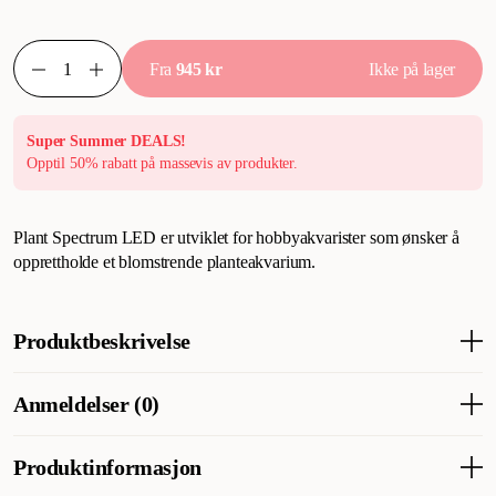
Fra
945 kr
Ikke på lager
Super Summer DEALS!
Opptil 50% rabatt på massevis av produkter.
Plant Spectrum LED er utviklet for hobbyakvarister som ønsker å
opprettholde et blomstrende planteakvarium.
Produktbeskrivelse
Programmerbare innstillinger for gradvis 24-timers lyssyklus
Anmeldelser (0)
(soloppgang, midt på dagen, solnedgang og natt)
Seks unike båndbølger for resultater i hele spekteret
Produktinformasjon
Uavhengig fargekontroll
Valgfri forhåndsinnstilt lyskonfigurasjon (Malawisjøen,