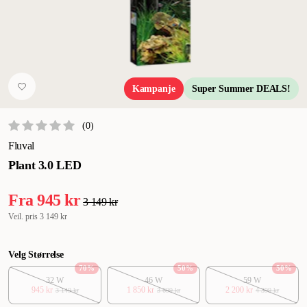
Kampanje
Super Summer DEALS!
(
0
)
Fluval
Plant 3.0 LED
Fra
945 kr
3 149 kr
Veil. pris
3 149 kr
Velg Størrelse
70
%
50
%
50
%
32 W
46 W
59 W
945 kr
1 850 kr
2 200 kr
3 149 kr
3 699 kr
4 399 kr