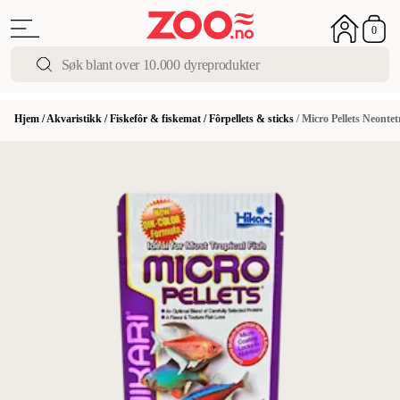
0
Hjem
/
Akvaristikk
/
Fiskefôr & fiskemat
/
Fôrpellets & sticks
/
Micro Pellets Neontet