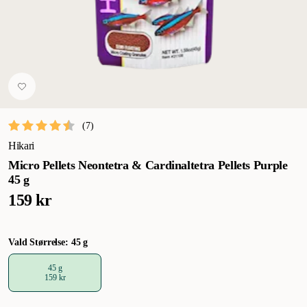
(
7
)
Hikari
Micro Pellets Neontetra & Cardinaltetra Pellets Purple
45 g
159 kr
Vald Størrelse: 45 g
45 g
159 kr