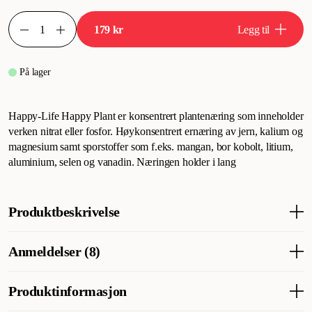
179 kr
Legg til
På lager
Happy-Life Happy Plant er konsentrert plantenæring som inneholder
verken nitrat eller fosfor. Høykonsentrert ernæring av jern, kalium og
magnesium samt sporstoffer som f.eks. mangan, bor kobolt, litium,
aluminium, selen og vanadin. Næringen holder i lang
Produktbeskrivelse
Happy-Life Happy Plant er konsentrert plantenæring som
Anmeldelser (8)
inneholder verken nitrat eller fosfor. Høykonsentrert ernæring av
jern, kalium og magnesium samt sporstoffer som f.eks. mangan,
bor kobolt, litium, aluminium, selen og vanadin. Næringen holder
Produktinformasjon
Hva synes andre kunder
i lang tid.