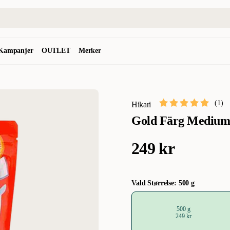
Kampanjer
OUTLET
Merker
(
1
)
Hikari
Gold Färg Medium
249 kr
Vald Størrelse: 500 g
500 g
249 kr