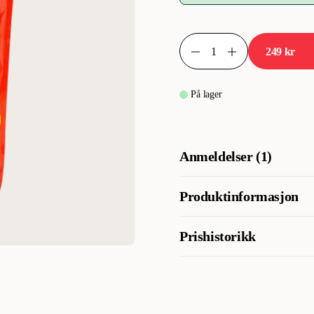
249 kr
På lager
Anmeldelser (1)
Produktinformasjon
Artikkelnummer
Prishistorikk
Laveste salgspris for dette pro
Kategori