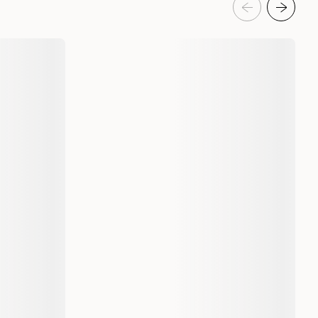
Hikari
113200
500 g
500 gram
042055023429