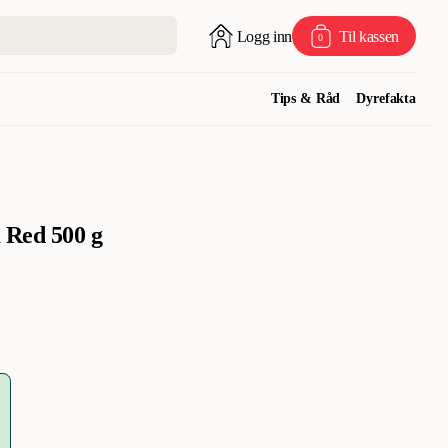
Logg inn
Til kassen
0
Tips & Råd
Dyrefakta
 Red 500 g