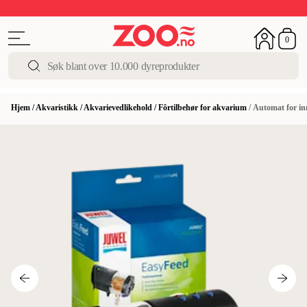
Sommerens beste tilbud
Siste sjansen
Opptil 50%
0
Hjem
/
Akvaristikk
/
Akvarievedlikehold
/
Fôrtilbehør for akvarium
/
Automat for in