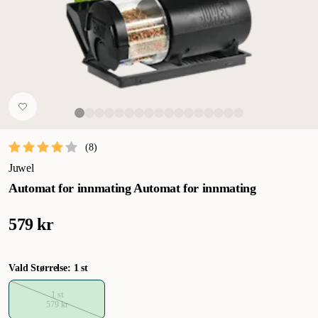
(
8
)
Juwel
Automat for innmating Automat for innmating
579 kr
Vald Størrelse: 1 st
1 st
579 kr