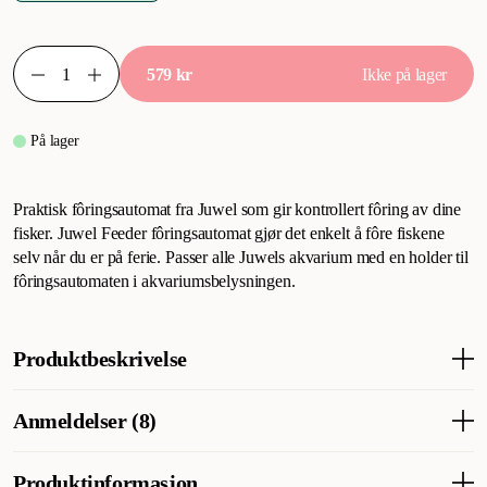
579 kr
Ikke på lager
På lager
Praktisk fôringsautomat fra Juwel som gir kontrollert fôring av dine
fisker. Juwel Feeder fôringsautomat gjør det enkelt å fôre fiskene
selv når du er på ferie. Passer alle Juwels akvarium med en holder til
fôringsautomaten i akvariumsbelysningen.
Produktbeskrivelse
Praktisk fôringsautomat fra Juwel for kontrollert fôring av fisken.
Anmeldelser (8)
En Juwel-mater er en enkel måte å mate fiskene dine på, selv når
du er på ferie. Passer til alle Juwel-akvarier med holder for
fôringsautomaten i akvariebelysningen.
Produktinformasjon