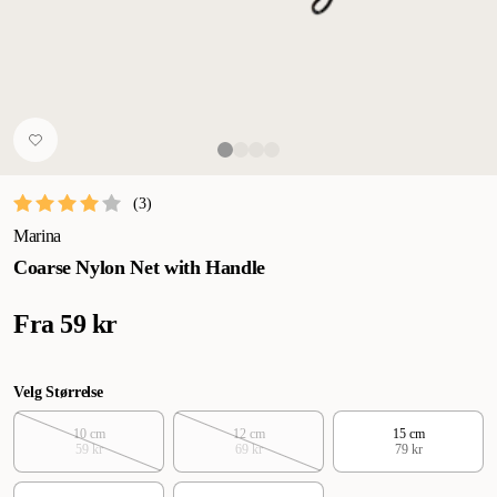
(
3
)
Marina
Coarse Nylon Net with Handle
Fra
59 kr
Velg Størrelse
10 cm
12 cm
15 cm
59 kr
69 kr
79 kr