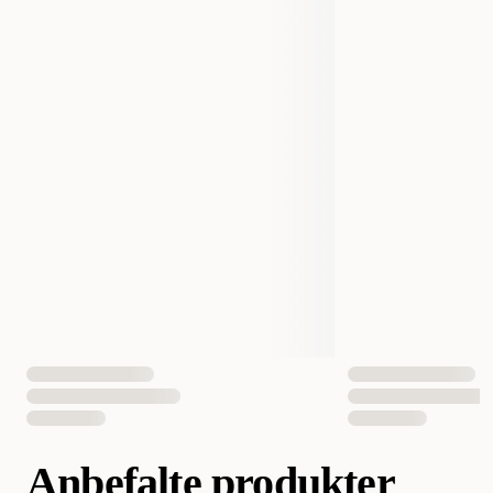
1470132
1470133
1470135
Produsentens artikkelnummer
1470136
1470138
Størrelse
10 cm
12 cm
15 cm
20 cm
25 cm
Vekt
10 gram
015561112628
015561112635
015561112659
EAN nummer
015561112666
015561112680
Anbefalte produkter