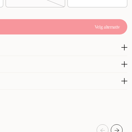
Velg alternativ
ompenserer for ujevnheter under akvarier og inne i akvarier for
ad under akvariet eller inne i akvariet for tunge steinkonstruksjoner
forhindrer varmetap og belastningshauger inne i akvariet forårsaket
glasset og øker stabiliteten
300005395
300005394
300005393
Akvaristikk
Akvarietilbehør
Akvarieunderlag
JBL