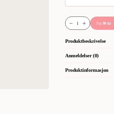
Fra
90 kr
Produktbeskrivelse
Unngår stress på glasset - k
Anmeldelser (0)
steinkonstruksjoner
Enkel å bruke: plasser AquaP
Produktinformasjon
Kompenserer for ujevnheter, 
av tunge steiner
Forhindrer sprekkdannelser i 
Artikkelnummer
Kategori
Varemerke