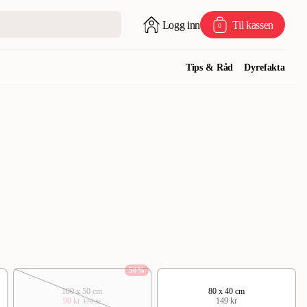
Logg inn
Til kassen
0
Tips & Råd
Dyrefakta
50
%
100 x 50 cm
80 x 40 cm
90 kr
149 kr
179 kr