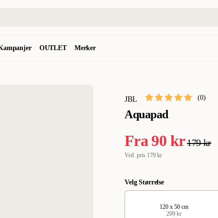
Kampanjer
OUTLET
Merker
(
0
)
JBL
Aquapad
Fra
90 kr
179 kr
Veil. pris
179 kr
Velg Størrelse
120 x 50 cm
209 kr