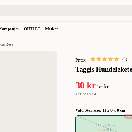
Kampanjer
OUTLET
Merker
8 cm Rosa
(
1
)
Pritax
Taggis Hundeleketø
30 kr
59 kr
Veil. pris
59 kr
Vald Størrelse: 11 x 8 x 8 cm
49
11 x 8 x 8 cm
30 kr
59 kr