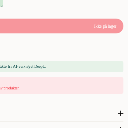
Ikke på lager
tøtte fra AI-verktøyet DeepL.
av produkter.
 med myk plysj og TPR.