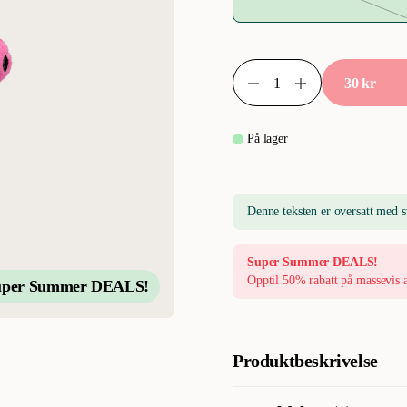
30 kr
På lager
Denne teksten er oversatt med s
Super Summer DEALS!
Opptil 50% rabatt på massevis 
uper Summer DEALS!
Produktbeskrivelse
Pig Taggis leketøy for hunder