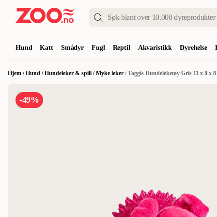
Hund
Katt
Smådyr
Fugl
Reptil
Akvaristikk
Dyrehelse
Hjem
/
Hund
/
Hundeleker & spill
/
Myke leker
/
Taggis Hundeleketøy Gris 11 x 8 x 
-49%